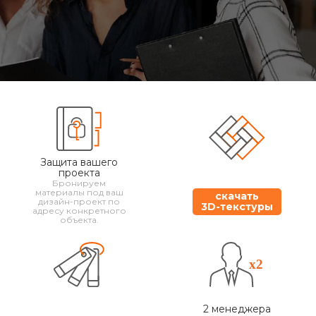
Защита вашего
проекта
Бронируем
материалы под ваш
скачать
дизайн-проект по
3D-текстуры
адресу конкретного
объекта.
2 менеджера